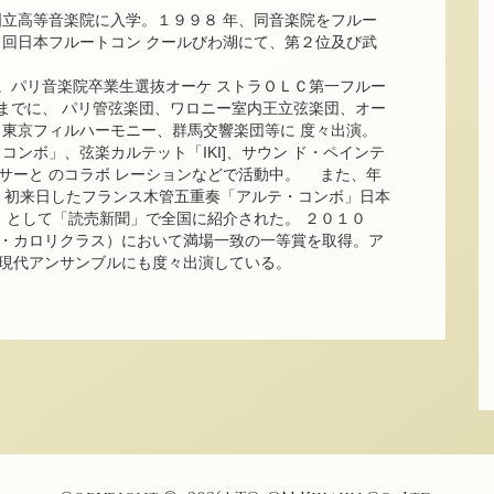
国立高等音楽院に入学。１９９８ 年、同音楽院をフルー
 回日本フルートコン クールびわ湖にて、第２位及び武
住。パリ音楽院卒業生選抜オーケ ストラＯＬＣ第一フルー
これまでに、 パリ管弦楽団、ワロニー室内王立弦楽団、オー
、東京フィルハーモニー、群馬交響楽団等に 度々出演。
コンボ」、弦楽カルテット「IKI]、サウン ド・ペインテ
サーと のコラボ レーションなどで活動中。 また、年
月、初来日したフランス木管五重奏「アルテ・コンボ」日本
 として「読売新聞」で全国に紹介された。 ２０１０
・カロリクラス）において満場一致の一等賞を取得。ア
現代アンサンブルにも度々出演している。