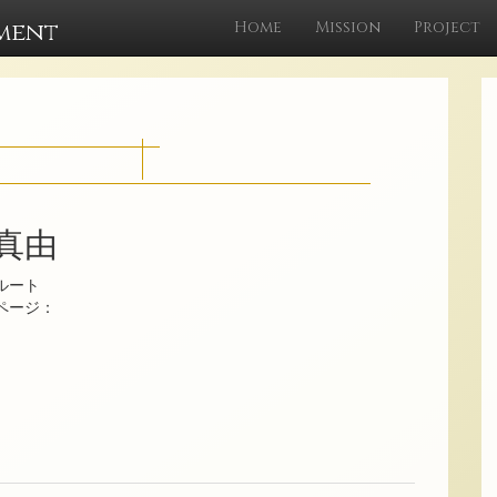
ment
Home
Mission
Project
 真由
ルート
ムページ：