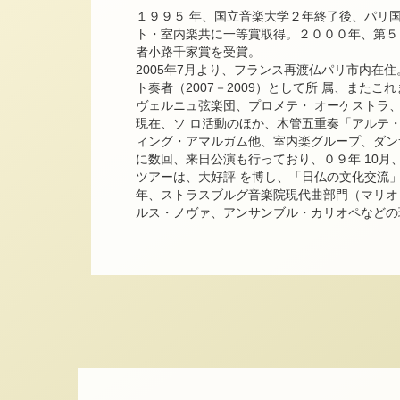
１９９５ 年、国立音楽大学２年終了後、パリ
ト・室内楽共に一等賞取得。２０００年、第５
者小路千家賞を受賞。
2005年7月より、フランス再渡仏パリ市内在
ト奏者（2007－2009）として所 属、また
ヴェルニュ弦楽団、プロメテ・ オーケストラ
現在、ソ ロ活動のほか、木管五重奏「アルテ・
ィング・アマルガム他、室内楽グループ、ダン
に数回、来日公演も行っており、０９年 10
ツアーは、大好評 を博し、「日仏の文化交流」
年、ストラスブルグ音楽院現代曲部門（マリオ
ルス・ノヴァ、アンサンブル・カリオペなどの