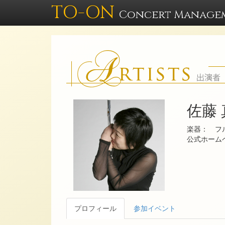
TO-ON
Concert Manage
佐藤
楽器： フ
公式ホー
プロフィール
参加イベント