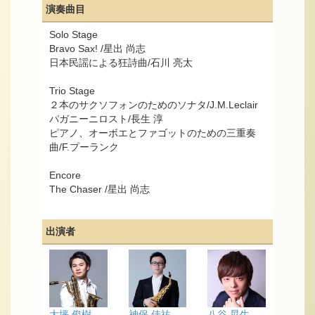
演奏曲目
Solo Stage
Bravo Sax! /星出 尚志
日本民謡による狂詩曲/石川 亮太
Trio Stage
２本のサクソフォンのためのソナタ/J.M.Leclair
パガニーニロスト/長生 淳
ピアノ、オーボエとファゴットのための三重奏
曲/F.プーランク
Encore
The Chaser /星出 尚志
出演者
大坪 俊樹
神保 佳祐
八谷 晃生