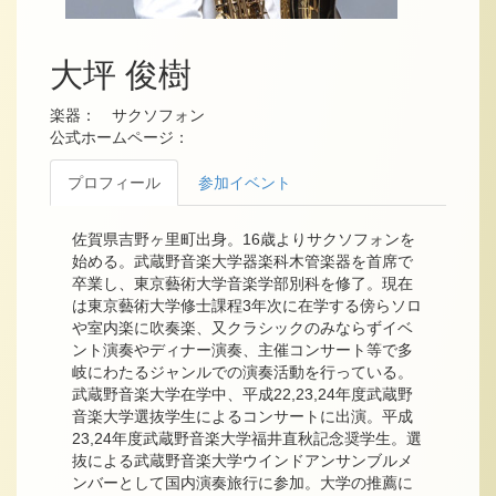
大坪 俊樹
楽器： サクソフォン
公式ホームページ：
プロフィール
参加イベント
佐賀県吉野ヶ里町出身。16歳よりサクソフォンを
始める。武蔵野音楽大学器楽科木管楽器を首席で
卒業し、東京藝術大学音楽学部別科を修了。現在
は東京藝術大学修士課程3年次に在学する傍らソロ
や室内楽に吹奏楽、又クラシックのみならずイベ
ント演奏やディナー演奏、主催コンサート等で多
岐にわたるジャンルでの演奏活動を行っている。
武蔵野音楽大学在学中、平成22,23,24年度武蔵野
音楽大学選抜学生によるコンサートに出演。平成
23,24年度武蔵野音楽大学福井直秋記念奨学生。選
抜による武蔵野音楽大学ウインドアンサンブルメ
ンバーとして国内演奏旅行に参加。大学の推薦に