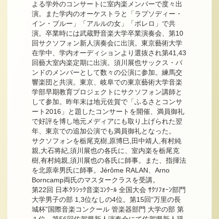
よる学外のコンサートに室内楽メンバーで度々出
演。また学内のオーケストラと「ラプソディー・
イン・ブルー」「アルルの女」「ボレロ」で共
演。卒業時には武蔵野音楽大学卒業演奏会、第10
回サクソフォン新人演奏会に出演。東京藝術大学
在学中、学内オーディションより選抜され第41,43
回藝大室内楽定期に出演。須川展也サックス・バ
ンドのメンバーとして数々の公演に参加。練馬交
響楽団と共演。東京、岐阜での東京藝術大学音楽
学部早期教育プロジェクトにサクソフォン講師と
して参加。昨年末は地元佐賀で「ふるさとコンサ
ート2016」と題したコンサートを開催、満員御礼
で好評を博し地元メディアにも取り上げられた翌
年、東京での追加公演でも満員御礼となった。
サクソフォンを栃尾克樹,原博巳,田中靖人,有村純
親,大石将紀,須川展也の各氏に、室内楽を栃尾克
樹,有村純親,須川展也の各氏に師事。また、指揮法
を北原幸男氏に師事。Jérôme RALAN、Arno
Borncamp両氏のマスタークラスを受講。
第22回 日本ｸﾗｼｯｸ音楽ｺﾝｸｰﾙ 全国大会 ｻｸｿﾌｫｰﾝ部門
大学男子の部 1,3位なしの4位。第15回“万里の長
城杯”国際音楽コンクール 管楽器部門 大学の部 第
１位。第56回佐賀県新人演奏会にて佐賀県新人奨