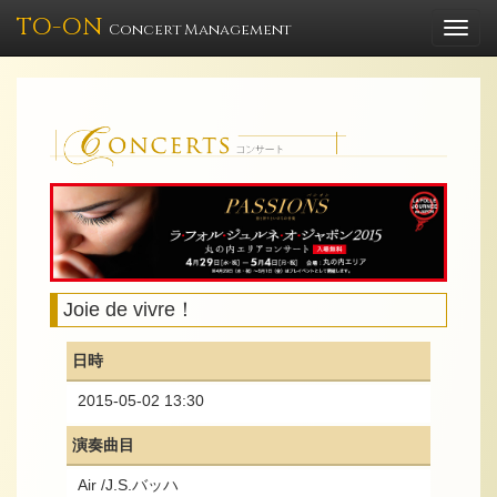
TO-ON
Togg
Concert Management
navi
Joie de vivre！
日時
2015-05-02 13:30
演奏曲目
Air /J.S.バッハ