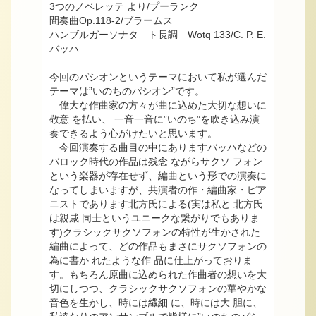
3つのノベレッテ より/プーランク
間奏曲Op.118-2/ブラームス
ハンブルガーソナタ ト長調 Wotq 133/C. P. E.
バッハ
今回のパシオンというテーマにおいて私が選んだ
テーマは”いのちのパシオン”です。
偉大な作曲家の方々が曲に込めた大切な想いに
敬意 を払い、 一音一音に”いのち”を吹き込み演
奏できるよう心がけたいと思います。
今回演奏する曲目の中にありますバッハなどの
バロック時代の作品は残念 ながらサクソ フォン
という楽器が存在せず、編曲という形での演奏に
なってしまいますが、共演者の作・編曲家・ピア
ニストであります北方氏による(実は私と 北方氏
は親戚 同士というユニークな繋がりでもありま
す)クラシックサクソフォンの特性が生かされた
編曲によって、どの作品もまさにサクソフォンの
為に書か れたような作 品に仕上がっておりま
す。もちろん原曲に込められた作曲者の想いを大
切にしつつ、クラシックサクソフォンの華やかな
音色を生かし、時には繊細 に、時には大 胆に、