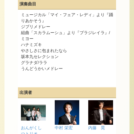
演奏曲目
ミュージカル「マイ・フェア・レディ」より『踊
りあかそう』
ジブリメドレー
組曲「スカラムーシュ」より『ブラジレイラ』/
ミヨー
ハナミズキ
やさしさに包まれたなら
坂本九セレクション
グラナダ/ララ
うんどうかいメドレー
出演者
おんがくし
中村 栄宏
内藤 晃
つトリオ