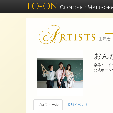
TO-ON
Concert Manage
おん
楽器： イ
公式ホー
プロフィール
参加イベント