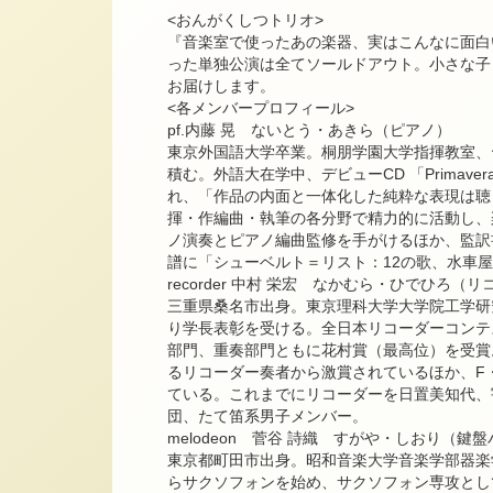
<おんがくしつトリオ>
『音楽室で使ったあの楽器、実はこんなに面白
った単独公演は全てソールドアウト。小さな子
お届けします。
<各メンバープロフィール>
pf.内藤 晃 ないとう・あきら（ピアノ）
東京外国語大学卒業。桐朋学園大学指揮教室、
積む。外語大在学中、デビューCD 「Primav
れ、「作品の内面と一体化した純粋な表現は聴
揮・作編曲・執筆の各分野で精力的に活動し、
ノ演奏とピアノ編曲監修を手がけるほか、監訳書
譜に「シューベルト＝リスト：12の歌、水車
recorder 中村 栄宏 なかむら・ひでひろ（
三重県桑名市出身。東京理科大学大学院工学研
り学長表彰を受ける。全日本リコーダーコンテ
部門、重奏部門ともに花村賞（最高位）を受賞
るリコーダー奏者から激賞されているほか、F
ている。これまでにリコーダーを日置美知代、
団、たて笛系男子メンバー。
melodeon 菅谷 詩織 すがや・しおり（鍵
東京都町田市出身。昭和音楽大学音楽学部器楽学
らサクソフォンを始め、サクソフォン専攻として