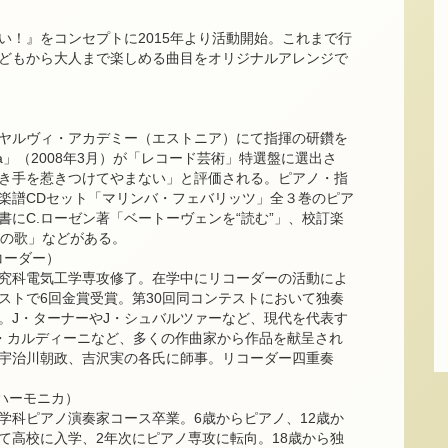
い！』をコンセプトに2015年より活動開始。これまで行
どもから大人まで楽しめる曲目をオリジナルアレンジで
ヤルヴィ・アカデミー（エストニア）にて指揮の研鑽を
era」（2008年3月）が「レコード芸術」特選盤に選出さ
き手を惹きつけてやまない」と評価される。ピアノ・指
楽譜CDセット「マリンバ・フェバリッツ」全３巻のピア
にC.ローゼン著「ベートーヴェンを“読む”」、校訂楽
屋の歌」などがある。
リコーダー）
究科電気工学専攻修了。在学中にリコーダーの活動によ
ストで6回金賞受賞。第30回同コンテストにおいて独奏
。J・ターナーやJ・シュバルツァーなど、現代を代表す
・カルディーニなど、多くの作曲家から作品を献呈され
宇治川朝政、吉沢実の各氏に師事。リコーダー四重奏
盤ハーモニカ）
科ピアノ演奏家コース卒業。6歳からピアノ、12歳か
高校に入学、2年次にピアノ専攻に転向。18歳から独