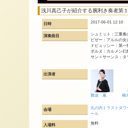
浅川真己子が紹介する腕利き奏者第
2017-06-01 12:10
日時
シュミット：三重奏の
演奏曲目
ビゼー：アルルの女
ドビュッシー：第一
ボルヌ：カルメン幻
サン＝サーンス：タラ
出演者
難波 薫
楠
丸の内トラストタワ
会場
ール
無料
入場料