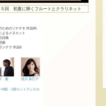
１５回 初夏に輝くフルートとクラリネット
ためのソナチネ 作品85
によるメヌエット
狂詩曲
想曲
ンテラ 作品6
木 慶
浅川 真己子
ーN館・1階エントランスホ