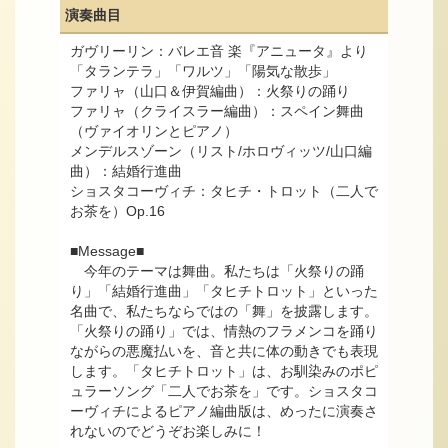
演奏曲目
ガヴリーリン：バレエ音 楽『アニュータ』より
「タランテラ」「ワルツ」「陽気な散歩」
ファリャ（山口＆伊賀編曲）：火祭りの踊り
ファリャ（クライスラー編曲）：スペイン舞曲
（ヴァイオリンとピアノ）
メンデルスゾーン（リスト/ホロヴィッツ/山口編
曲）：結婚行進曲
ショスタコーヴィチ：タヒチ・トロット（二人で
お茶を）Op.16
■Message■
今年のテーマは舞曲。私たちは「火祭りの踊
り」「結婚行進曲」「タヒチトロット」といった
名曲で、私たちならではの「舞」を披露します。
「火祭りの踊り」では、情熱のフラメンコを踊り
ながらの悪魔払いを、音と共に体の動きでも表現
します。「タヒチトロット」は、お馴染みのポピ
ュラーソング「二人でお茶を」です。ショスタコ
ーヴィチによるピアノ編曲版は、めったに演奏さ
れないのでどうぞお楽しみに！