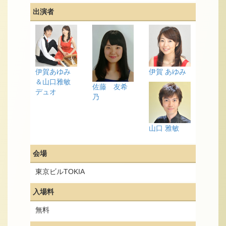
出演者
伊賀あゆみ
伊賀 あゆみ
＆山口雅敏
佐藤 友希
デュオ
乃
山口 雅敏
会場
東京ビルTOKIA
入場料
無料