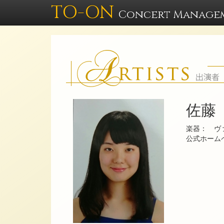
TO-ON
Concert Manage
佐藤
楽器： ヴ
公式ホー