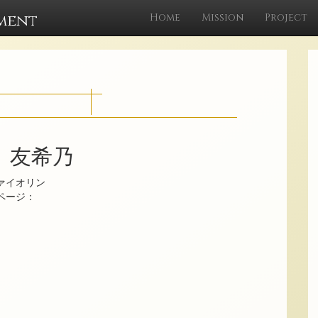
ment
Home
Mission
Project
 友希乃
ァイオリン
ムページ：