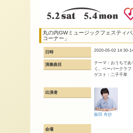
丸の内GWミュージックフェスティバ
コーナー」
2020-05-02 14:30-1
日時
テーマ：おうちであ
演奏曲目
く。ペーパークラフ
ゲスト：二子千草
出演者
飯田 有抄
会場