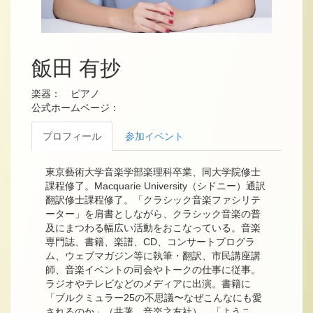
飯田 有抄
楽器： ピアノ
公式ホームページ：
プロフィール
参加イベント
東京藝術大学音楽学部楽理科卒業、同大学院修士
課程修了。Macquarie University（シドニー）通訳
翻訳修士課程修了。「クラシック音楽ファシリテ
ーター」を肩書としながら、クラシック音楽の普
及にまつわる幅広い活動をおこなっている。音楽
専門誌、書籍、楽譜、CD、コンサートプログラ
ム、ウェブマガジン等に執筆・翻訳、市民講座講
師、音楽イベントの司会やトークの仕事に従事。
ラジオやテレビなどのメディアに出演。書籍に
「ブルクミュラー25の不思議〜なぜこんなにも愛
されるのか」（共著、音楽之友社）、「ようこ