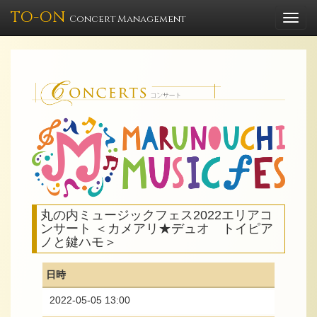
TO-ON
Togg
Concert Management
navi
丸の内ミュージックフェス2022エリアコ
ンサート ＜カメアリ★デュオ トイピア
ノと鍵ハモ＞
日時
2022-05-05 13:00