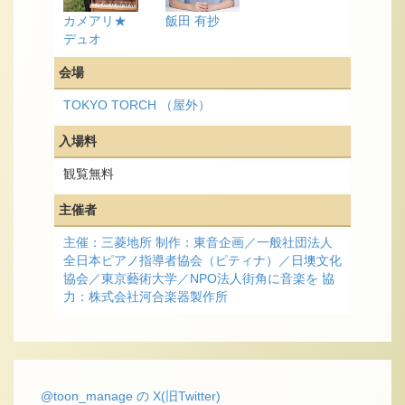
カメアリ★
飯田 有抄
デュオ
会場
TOKYO TORCH （屋外）
入場料
観覧無料
主催者
主催：三菱地所 制作：東音企画／一般社団法人
全日本ピアノ指導者協会（ピティナ）／日墺文化
協会／東京藝術大学／NPO法人街角に音楽を 協
力：株式会社河合楽器製作所
@toon_manage の X(旧Twitter)