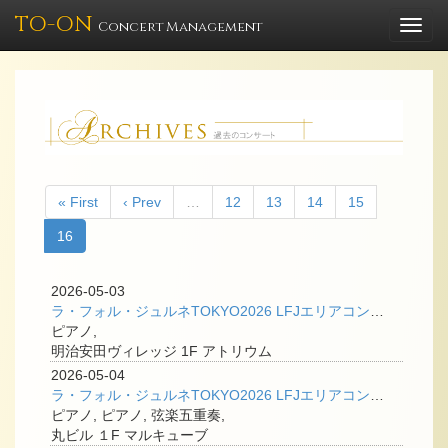
TO-ON
Togg
Concert Management
navi
« First
‹ Prev
…
12
13
14
15
16
2026-05-03
ラ・フォル・ジュルネTOKYO2026 LFJエリアコンサート＠丸の内 「ピティナ・ミニコンサート✕Disklavier 若きピアニストによる、響きの研究 」
ピアノ,
明治安田ヴィレッジ 1F アトリウム
2026-05-04
ラ・フォル・ジュルネTOKYO2026 LFJエリアコンサート＠丸の内 「源流から、大河へ―ピアノ協奏曲」
ピアノ, ピアノ, 弦楽五重奏,
丸ビル １F マルキューブ