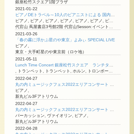
銀座松竹スクエア1階プラザ
2021-01-22
ピアノDEトラベル～10人のピアニストによる 国内外11都市からの映像＆生演奏＋オンラインライブ
ピアノ, ピアノ, ピアノ, ピアノ, ピアノ, ピアノ, ピアノ, ピアノ, ピアノ, ピアノ,
代官山 蔦屋書店3号館2階 代官山Sesson:イベントスペース
2021-03-26
「春の霧に浮かぶ星のや東京」よみぃ SPECIAL LIVE
ピアノ,
東京・大手町星のや東京前（ロケ地）
2021-05-11
Lunch Time Concert 銀座松竹スクエア ランチタイムコンサート
, トランペット, トランペット, ホルン, トロンボーン, テューバ,
2022-04-27
丸の内ミュージックフェス2022エリアコンサート ＜新丸ビル開館記念式典＞
ピアノ,
新丸ビル3Fアトリウム
2022-04-27
丸の内ミュージックフェス2022エリアコンサート ＜バンドネオン・ヴァイオリン・ピアノトリオ＞
パーカッション, ヴァイオリン, ピアノ,
新丸ビル3Fアトリウム
2022-04-28