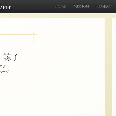
ment
Home
Mission
Project
 諒子
アノ
ムページ：