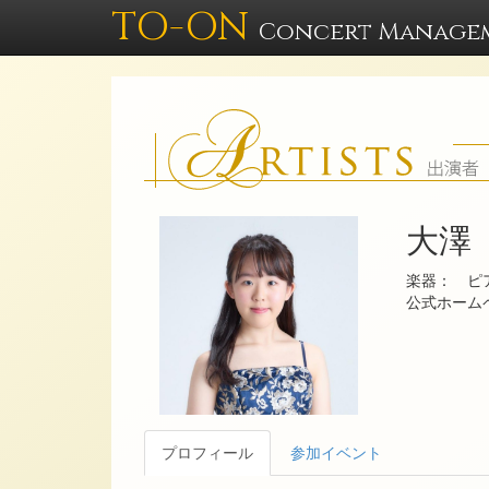
TO-ON
Concert Manage
大澤
楽器： ピ
公式ホー
プロフィール
参加イベント