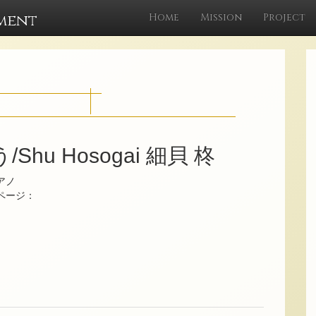
ment
Home
Mission
Project
/Shu Hosogai 細貝 柊
アノ
ムページ：