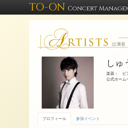
TO-ON
Concert Manage
しゅう
楽器： ピ
公式ホー
プロフィール
参加イベント