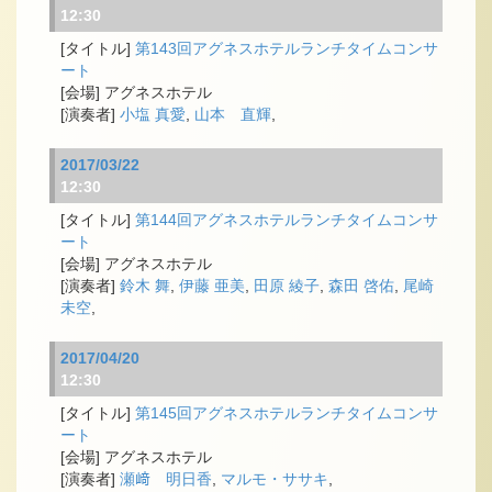
12:30
第143回アグネスホテルランチタイムコンサ
ート
アグネスホテル
小塩 真愛
,
山本 直輝
,
2017/03/22
12:30
第144回アグネスホテルランチタイムコンサ
ート
アグネスホテル
鈴木 舞
,
伊藤 亜美
,
田原 綾子
,
森田 啓佑
,
尾崎
未空
,
2017/04/20
12:30
第145回アグネスホテルランチタイムコンサ
ート
アグネスホテル
瀬﨑 明日香
,
マルモ・ササキ
,