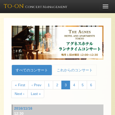
TO-ON
Togg
Concert Management
navi
すべてのコンサート
これからのコンサート
« First
‹ Prev
1
2
3
4
5
6
Next ›
Last »
2016/11/16
12:30