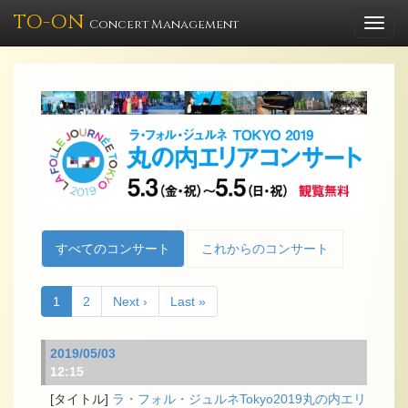
TO-ON
Togg
Concert Management
navi
すべてのコンサート
これからのコンサート
1
2
Next ›
Last »
2019/05/03
12:15
ラ・フォル・ジュルネTokyo2019丸の内エリ