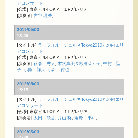
アコンサート
東京ビルTOKIA １Fガレリア
宮谷 理香
,
2019/05/03
13:45
ラ・フォル・ジュルネTokyo2019丸の内エリ
アコンサート
東京ビルTOKIA １Fガレリア
萩森 秀太
,
末次真美＆杉浦菜々子
,
中村 聖
子
,
小熊 祥太
,
小針 侑也
,
2019/05/03
15:15
ラ・フォル・ジュルネTokyo2019丸の内エリ
アコンサート
東京ビルTOKIA １Fガレリア
太田 糸音
,
片山 柊
,
角野 隼斗
,
2019/05/03
16:45